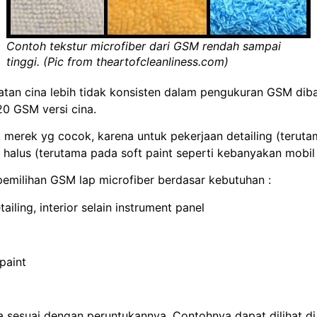
Contoh tekstur microfiber dari GSM rendah sampai
tinggi. (Pic from theartofcleanliness.com)
atan cina lebih tidak konsisten dalam pengukuran GSM di
20 GSM versi cina.
erek yg cocok, karena untuk pekerjaan detailing (terutama
 halus (terutama pada soft paint seperti kebanyakan mobil 
pemilihan GSM lap microfiber berdasar kebutuhan :
iling, interior selain instrument panel
paint
ya sesuai dengan peruntukannya. Contohnya dapat dilihat d