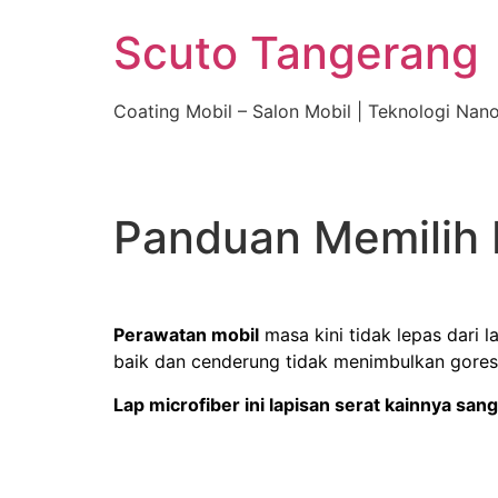
Skip
Scuto Tangerang
to
content
Coating Mobil – Salon Mobil | Teknologi Nan
Panduan Memilih 
By Ivan Julian, Scuto Tangerang Tech Team
Perawatan mobil
masa kini tidak lepas dari l
baik dan cenderung tidak menimbulkan gores
Lap microfiber ini lapisan serat kainnya san