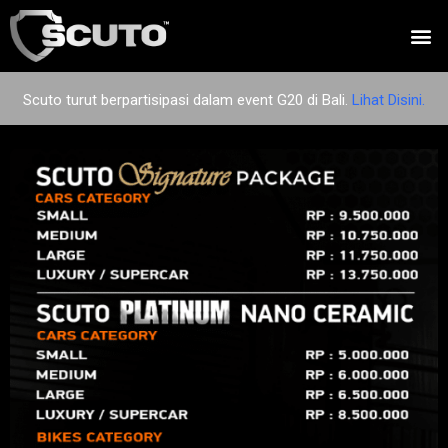
Scuto turut berpartisipasi dalam event G20 di Bali.
Lihat Disini.