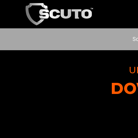
Sc
U
DO