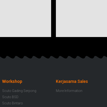
Workshop
Kerjasama Sales
Scuto Gading Serpong
More Information
Scuto BSD
Scuto Bintaro