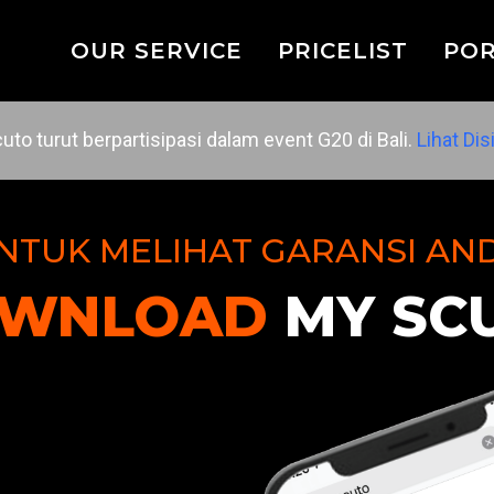
OUR SERVICE
PRICELIST
POR
uto turut berpartisipasi dalam event G20 di Bali.
Lihat Disi
NTUK MELIHAT GARANSI AN
WNLOAD
MY SC