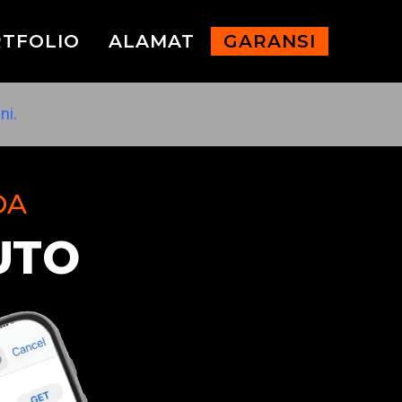
TFOLIO
ALAMAT
GARANSI
ni.
DA
UTO